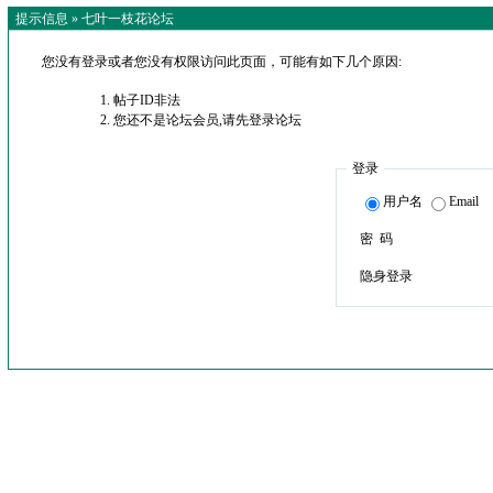
提示信息 »
七叶一枝花论坛
您没有登录或者您没有权限访问此页面，可能有如下几个原因:
帖子ID非法
您还不是论坛会员,请先登录论坛
登录
用户名
Email
密 码
隐身登录