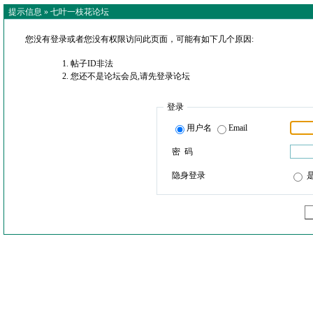
提示信息 »
七叶一枝花论坛
您没有登录或者您没有权限访问此页面，可能有如下几个原因:
帖子ID非法
您还不是论坛会员,请先登录论坛
登录
用户名
Email
密 码
隐身登录