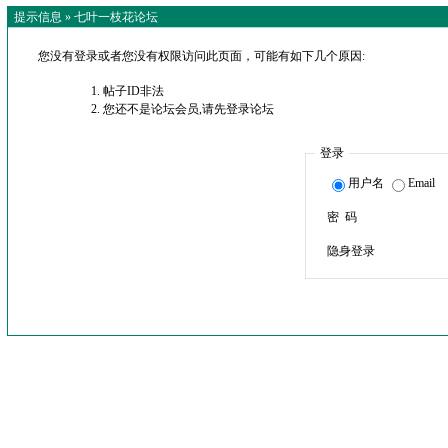
提示信息 »
七叶一枝花论坛
您没有登录或者您没有权限访问此页面，可能有如下几个原因:
帖子ID非法
您还不是论坛会员,请先登录论坛
登录
用户名
Email
密 码
隐身登录