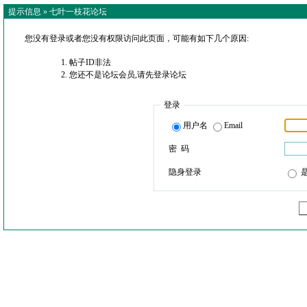
提示信息 »
七叶一枝花论坛
您没有登录或者您没有权限访问此页面，可能有如下几个原因:
帖子ID非法
您还不是论坛会员,请先登录论坛
登录
用户名
Email
密 码
隐身登录