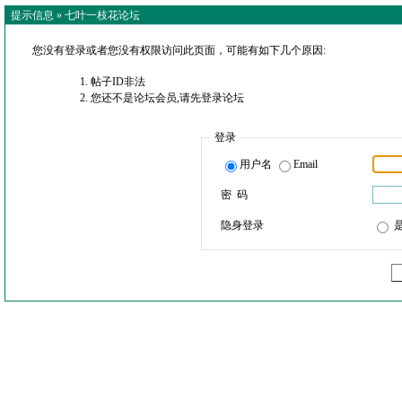
提示信息 »
七叶一枝花论坛
您没有登录或者您没有权限访问此页面，可能有如下几个原因:
帖子ID非法
您还不是论坛会员,请先登录论坛
登录
用户名
Email
密 码
隐身登录