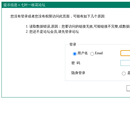
提示信息 »
七叶一枝花论坛
您没有登录或者您没有权限访问此页面，可能有如下几个原因:
读取数据错误,原因：您要访问的链接无效,可能链接不完整,或数据
您还不是论坛会员,请先登录论坛
登录
用户名
Email
密 码
隐身登录