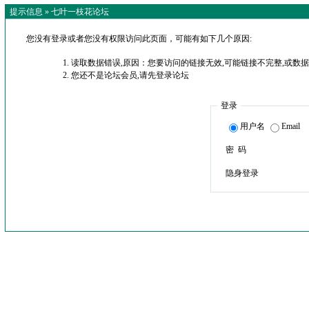
提示信息 »
七叶一枝花论坛
您没有登录或者您没有权限访问此页面，可能有如下几个原因:
读取数据错误,原因：您要访问的链接无效,可能链接不完整,或数据
您还不是论坛会员,请先登录论坛
登录
用户名
Email
密 码
隐身登录