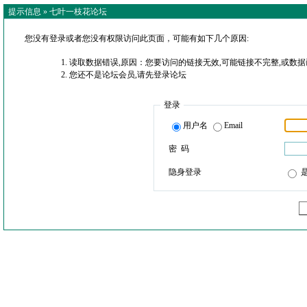
提示信息 »
七叶一枝花论坛
您没有登录或者您没有权限访问此页面，可能有如下几个原因:
读取数据错误,原因：您要访问的链接无效,可能链接不完整,或数据
您还不是论坛会员,请先登录论坛
登录
用户名
Email
密 码
隐身登录