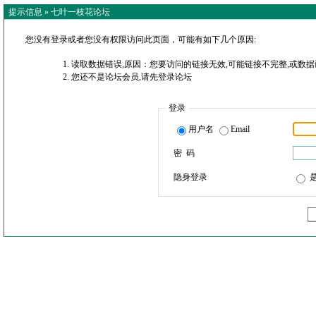
提示信息 »
七叶一枝花论坛
您没有登录或者您没有权限访问此页面，可能有如下几个原因:
读取数据错误,原因：您要访问的链接无效,可能链接不完整,或数据
您还不是论坛会员,请先登录论坛
登录
用户名
Email
密 码
隐身登录