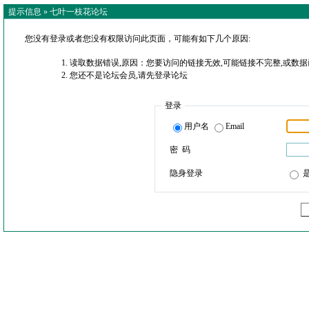
提示信息 »
七叶一枝花论坛
您没有登录或者您没有权限访问此页面，可能有如下几个原因:
读取数据错误,原因：您要访问的链接无效,可能链接不完整,或数据
您还不是论坛会员,请先登录论坛
登录
用户名
Email
密 码
隐身登录