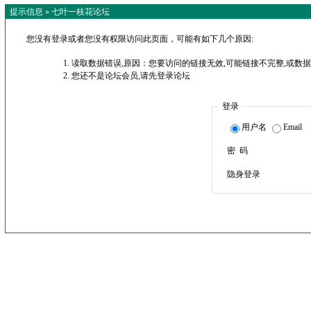
提示信息 »
七叶一枝花论坛
您没有登录或者您没有权限访问此页面，可能有如下几个原因:
读取数据错误,原因：您要访问的链接无效,可能链接不完整,或数据
您还不是论坛会员,请先登录论坛
登录
用户名
Email
密 码
隐身登录