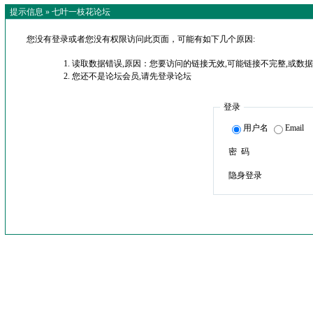
提示信息 »
七叶一枝花论坛
您没有登录或者您没有权限访问此页面，可能有如下几个原因:
读取数据错误,原因：您要访问的链接无效,可能链接不完整,或数据
您还不是论坛会员,请先登录论坛
登录
用户名
Email
密 码
隐身登录