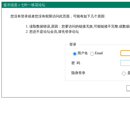
提示信息 »
七叶一枝花论坛
您没有登录或者您没有权限访问此页面，可能有如下几个原因:
读取数据错误,原因：您要访问的链接无效,可能链接不完整,或数据
您还不是论坛会员,请先登录论坛
登录
用户名
Email
密 码
隐身登录