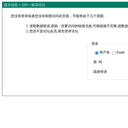
提示信息 »
七叶一枝花论坛
您没有登录或者您没有权限访问此页面，可能有如下几个原因:
读取数据错误,原因：您要访问的链接无效,可能链接不完整,或数据
您还不是论坛会员,请先登录论坛
登录
用户名
Email
密 码
隐身登录