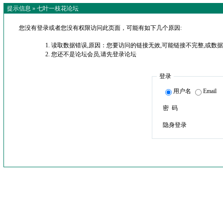
提示信息 »
七叶一枝花论坛
您没有登录或者您没有权限访问此页面，可能有如下几个原因:
读取数据错误,原因：您要访问的链接无效,可能链接不完整,或数据
您还不是论坛会员,请先登录论坛
登录
用户名
Email
密 码
隐身登录