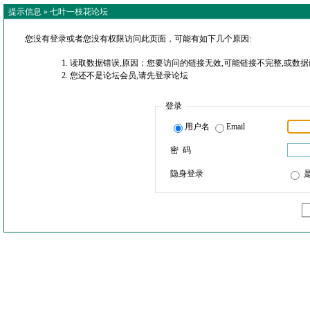
提示信息 »
七叶一枝花论坛
您没有登录或者您没有权限访问此页面，可能有如下几个原因:
读取数据错误,原因：您要访问的链接无效,可能链接不完整,或数据
您还不是论坛会员,请先登录论坛
登录
用户名
Email
密 码
隐身登录