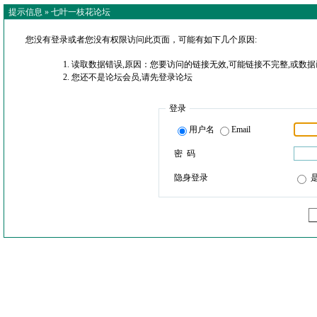
提示信息 »
七叶一枝花论坛
您没有登录或者您没有权限访问此页面，可能有如下几个原因:
读取数据错误,原因：您要访问的链接无效,可能链接不完整,或数据
您还不是论坛会员,请先登录论坛
登录
用户名
Email
密 码
隐身登录