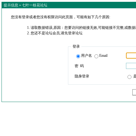
提示信息 »
七叶一枝花论坛
您没有登录或者您没有权限访问此页面，可能有如下几个原因:
读取数据错误,原因：您要访问的链接无效,可能链接不完整,或数据
您还不是论坛会员,请先登录论坛
登录
用户名
Email
密 码
隐身登录