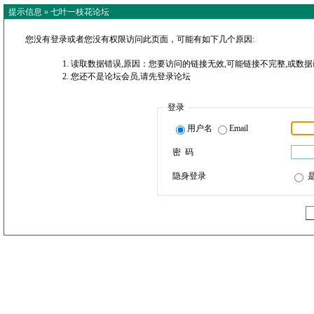
提示信息 »
七叶一枝花论坛
您没有登录或者您没有权限访问此页面，可能有如下几个原因:
读取数据错误,原因：您要访问的链接无效,可能链接不完整,或数据
您还不是论坛会员,请先登录论坛
登录
用户名
Email
密 码
隐身登录