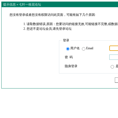
提示信息 »
七叶一枝花论坛
您没有登录或者您没有权限访问此页面，可能有如下几个原因:
读取数据错误,原因：您要访问的链接无效,可能链接不完整,或数据
您还不是论坛会员,请先登录论坛
登录
用户名
Email
密 码
隐身登录