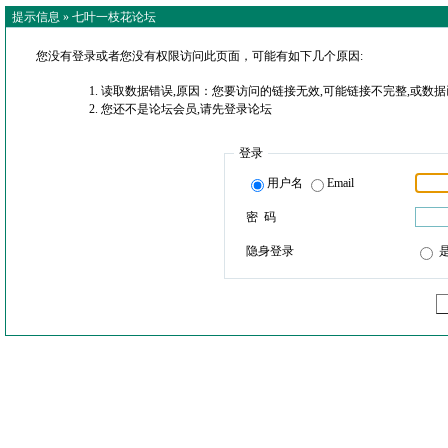
提示信息 »
七叶一枝花论坛
您没有登录或者您没有权限访问此页面，可能有如下几个原因:
读取数据错误,原因：您要访问的链接无效,可能链接不完整,或数据
您还不是论坛会员,请先登录论坛
登录
用户名
Email
密 码
隐身登录