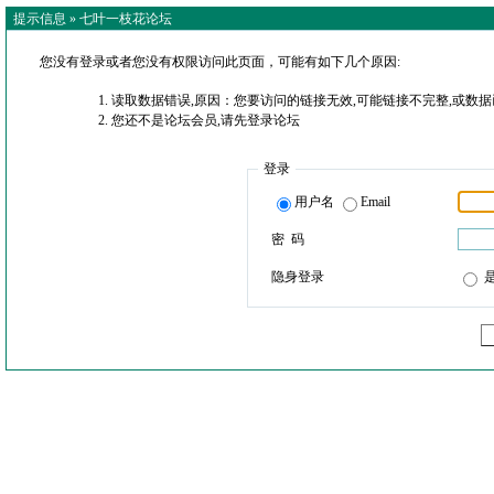
提示信息 »
七叶一枝花论坛
您没有登录或者您没有权限访问此页面，可能有如下几个原因:
读取数据错误,原因：您要访问的链接无效,可能链接不完整,或数据
您还不是论坛会员,请先登录论坛
登录
用户名
Email
密 码
隐身登录