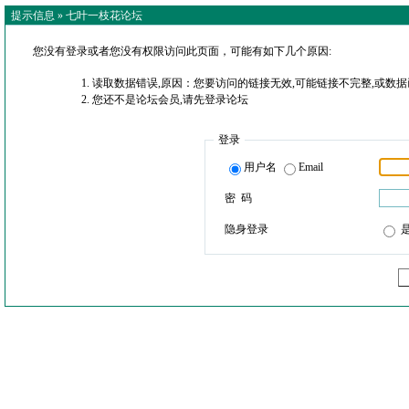
提示信息 »
七叶一枝花论坛
您没有登录或者您没有权限访问此页面，可能有如下几个原因:
读取数据错误,原因：您要访问的链接无效,可能链接不完整,或数据
您还不是论坛会员,请先登录论坛
登录
用户名
Email
密 码
隐身登录