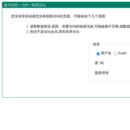
提示信息 »
七叶一枝花论坛
您没有登录或者您没有权限访问此页面，可能有如下几个原因:
读取数据错误,原因：您要访问的链接无效,可能链接不完整,或数据
您还不是论坛会员,请先登录论坛
登录
用户名
Email
密 码
隐身登录