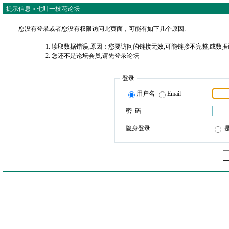
提示信息 »
七叶一枝花论坛
您没有登录或者您没有权限访问此页面，可能有如下几个原因:
读取数据错误,原因：您要访问的链接无效,可能链接不完整,或数据
您还不是论坛会员,请先登录论坛
登录
用户名
Email
密 码
隐身登录