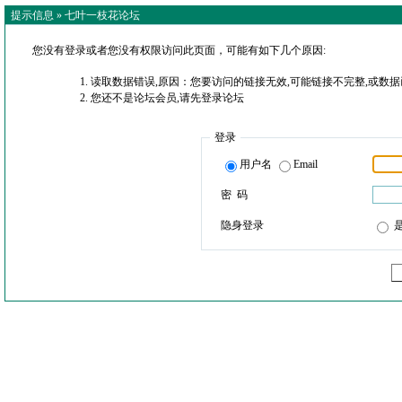
提示信息 »
七叶一枝花论坛
您没有登录或者您没有权限访问此页面，可能有如下几个原因:
读取数据错误,原因：您要访问的链接无效,可能链接不完整,或数据
您还不是论坛会员,请先登录论坛
登录
用户名
Email
密 码
隐身登录