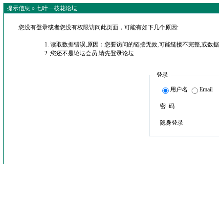
提示信息 »
七叶一枝花论坛
您没有登录或者您没有权限访问此页面，可能有如下几个原因:
读取数据错误,原因：您要访问的链接无效,可能链接不完整,或数据
您还不是论坛会员,请先登录论坛
登录
用户名
Email
密 码
隐身登录