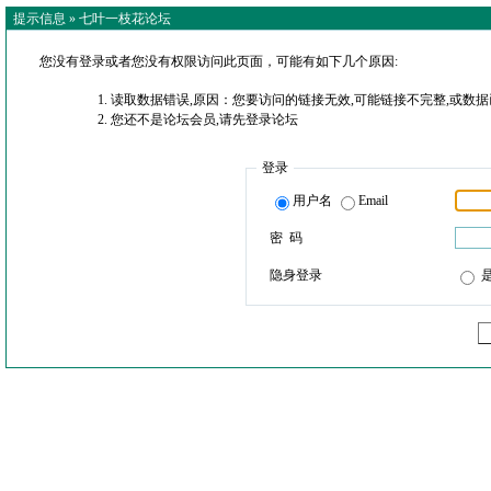
提示信息 »
七叶一枝花论坛
您没有登录或者您没有权限访问此页面，可能有如下几个原因:
读取数据错误,原因：您要访问的链接无效,可能链接不完整,或数据
您还不是论坛会员,请先登录论坛
登录
用户名
Email
密 码
隐身登录