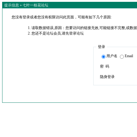
提示信息 »
七叶一枝花论坛
您没有登录或者您没有权限访问此页面，可能有如下几个原因:
读取数据错误,原因：您要访问的链接无效,可能链接不完整,或数据
您还不是论坛会员,请先登录论坛
登录
用户名
Email
密 码
隐身登录