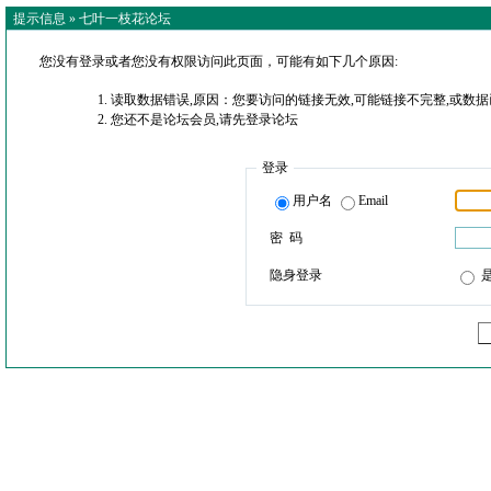
提示信息 »
七叶一枝花论坛
您没有登录或者您没有权限访问此页面，可能有如下几个原因:
读取数据错误,原因：您要访问的链接无效,可能链接不完整,或数据
您还不是论坛会员,请先登录论坛
登录
用户名
Email
密 码
隐身登录