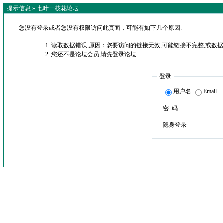
提示信息 »
七叶一枝花论坛
您没有登录或者您没有权限访问此页面，可能有如下几个原因:
读取数据错误,原因：您要访问的链接无效,可能链接不完整,或数据
您还不是论坛会员,请先登录论坛
登录
用户名
Email
密 码
隐身登录