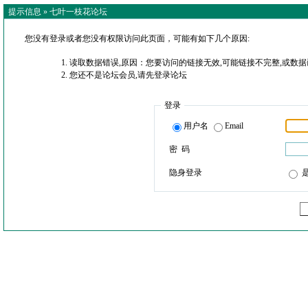
提示信息 »
七叶一枝花论坛
您没有登录或者您没有权限访问此页面，可能有如下几个原因:
读取数据错误,原因：您要访问的链接无效,可能链接不完整,或数据
您还不是论坛会员,请先登录论坛
登录
用户名
Email
密 码
隐身登录