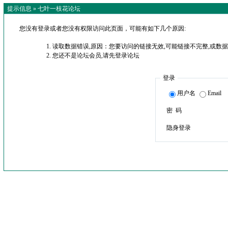
提示信息 »
七叶一枝花论坛
您没有登录或者您没有权限访问此页面，可能有如下几个原因:
读取数据错误,原因：您要访问的链接无效,可能链接不完整,或数据
您还不是论坛会员,请先登录论坛
登录
用户名
Email
密 码
隐身登录