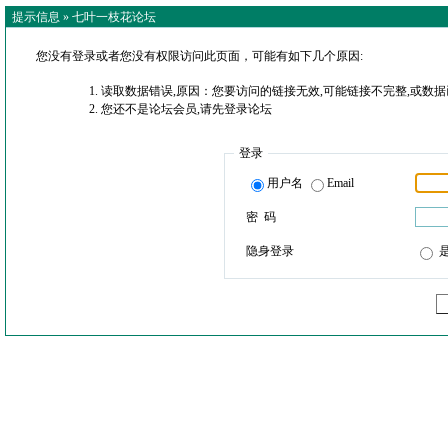
提示信息 »
七叶一枝花论坛
您没有登录或者您没有权限访问此页面，可能有如下几个原因:
读取数据错误,原因：您要访问的链接无效,可能链接不完整,或数据
您还不是论坛会员,请先登录论坛
登录
用户名
Email
密 码
隐身登录