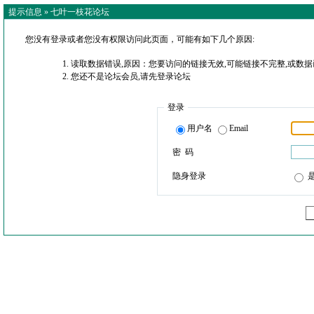
提示信息 »
七叶一枝花论坛
您没有登录或者您没有权限访问此页面，可能有如下几个原因:
读取数据错误,原因：您要访问的链接无效,可能链接不完整,或数据
您还不是论坛会员,请先登录论坛
登录
用户名
Email
密 码
隐身登录