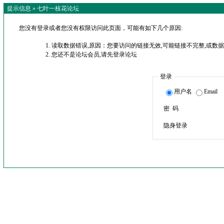
提示信息 »
七叶一枝花论坛
您没有登录或者您没有权限访问此页面，可能有如下几个原因:
读取数据错误,原因：您要访问的链接无效,可能链接不完整,或数据
您还不是论坛会员,请先登录论坛
登录
用户名
Email
密 码
隐身登录