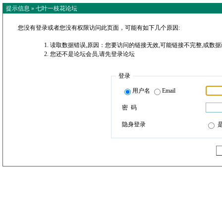
提示信息 »
七叶一枝花论坛
您没有登录或者您没有权限访问此页面，可能有如下几个原因:
读取数据错误,原因：您要访问的链接无效,可能链接不完整,或数据
您还不是论坛会员,请先登录论坛
登录
用户名
Email
密 码
隐身登录