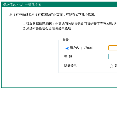
提示信息 »
七叶一枝花论坛
您没有登录或者您没有权限访问此页面，可能有如下几个原因:
读取数据错误,原因：您要访问的链接无效,可能链接不完整,或数据
您还不是论坛会员,请先登录论坛
登录
用户名
Email
密 码
隐身登录