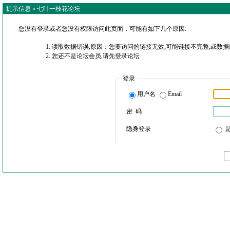
提示信息 »
七叶一枝花论坛
您没有登录或者您没有权限访问此页面，可能有如下几个原因:
读取数据错误,原因：您要访问的链接无效,可能链接不完整,或数据
您还不是论坛会员,请先登录论坛
登录
用户名
Email
密 码
隐身登录