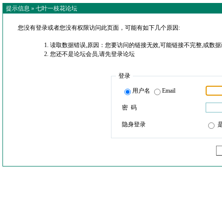
提示信息 »
七叶一枝花论坛
您没有登录或者您没有权限访问此页面，可能有如下几个原因:
读取数据错误,原因：您要访问的链接无效,可能链接不完整,或数据
您还不是论坛会员,请先登录论坛
登录
用户名
Email
密 码
隐身登录