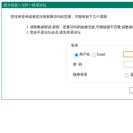
提示信息 »
七叶一枝花论坛
您没有登录或者您没有权限访问此页面，可能有如下几个原因:
读取数据错误,原因：您要访问的链接无效,可能链接不完整,或数据
您还不是论坛会员,请先登录论坛
登录
用户名
Email
密 码
隐身登录