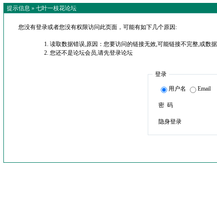
提示信息 »
七叶一枝花论坛
您没有登录或者您没有权限访问此页面，可能有如下几个原因:
读取数据错误,原因：您要访问的链接无效,可能链接不完整,或数据
您还不是论坛会员,请先登录论坛
登录
用户名
Email
密 码
隐身登录