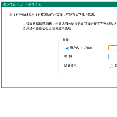
提示信息 »
七叶一枝花论坛
您没有登录或者您没有权限访问此页面，可能有如下几个原因:
读取数据错误,原因：您要访问的链接无效,可能链接不完整,或数据
您还不是论坛会员,请先登录论坛
登录
用户名
Email
密 码
隐身登录