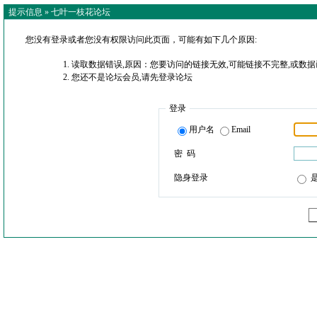
提示信息 »
七叶一枝花论坛
您没有登录或者您没有权限访问此页面，可能有如下几个原因:
读取数据错误,原因：您要访问的链接无效,可能链接不完整,或数据
您还不是论坛会员,请先登录论坛
登录
用户名
Email
密 码
隐身登录