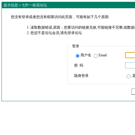
提示信息 »
七叶一枝花论坛
您没有登录或者您没有权限访问此页面，可能有如下几个原因:
读取数据错误,原因：您要访问的链接无效,可能链接不完整,或数据
您还不是论坛会员,请先登录论坛
登录
用户名
Email
密 码
隐身登录