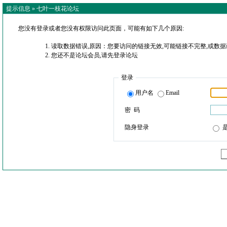
提示信息 »
七叶一枝花论坛
您没有登录或者您没有权限访问此页面，可能有如下几个原因:
读取数据错误,原因：您要访问的链接无效,可能链接不完整,或数据
您还不是论坛会员,请先登录论坛
登录
用户名
Email
密 码
隐身登录