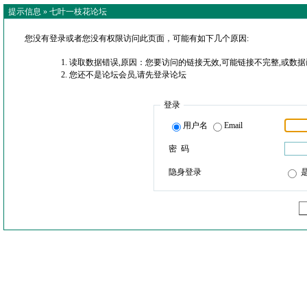
提示信息 »
七叶一枝花论坛
您没有登录或者您没有权限访问此页面，可能有如下几个原因:
读取数据错误,原因：您要访问的链接无效,可能链接不完整,或数据
您还不是论坛会员,请先登录论坛
登录
用户名
Email
密 码
隐身登录