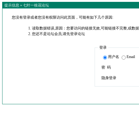
提示信息 »
七叶一枝花论坛
您没有登录或者您没有权限访问此页面，可能有如下几个原因:
读取数据错误,原因：您要访问的链接无效,可能链接不完整,或数据
您还不是论坛会员,请先登录论坛
登录
用户名
Email
密 码
隐身登录