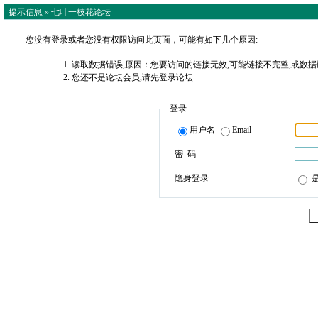
提示信息 »
七叶一枝花论坛
您没有登录或者您没有权限访问此页面，可能有如下几个原因:
读取数据错误,原因：您要访问的链接无效,可能链接不完整,或数据
您还不是论坛会员,请先登录论坛
登录
用户名
Email
密 码
隐身登录