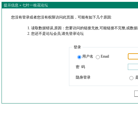
提示信息 »
七叶一枝花论坛
您没有登录或者您没有权限访问此页面，可能有如下几个原因:
读取数据错误,原因：您要访问的链接无效,可能链接不完整,或数据
您还不是论坛会员,请先登录论坛
登录
用户名
Email
密 码
隐身登录